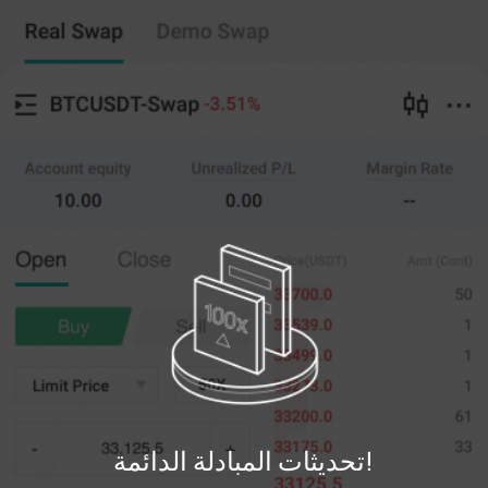
نسخ التداول
مبادلة دائمة
--
0
%
20X
تعبر
amt.
سعر
قريب
افتح
)
مؤتمرات
(
(--)
0
حد السعر
--
آخر
مؤتمرات
0%
100%
يسجل
تحديثات المبادلة الدائمة!
تسجيل الدخول