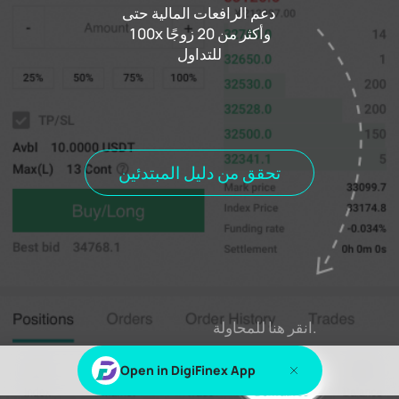
دعم الرافعات المالية حتى
100x وأكثر من 20 زوجًا
للتداول
0.000%
معدل التمويل
00h00m00s
مستوطنة
الصفقات
تاريخ الطلب
الطلب #٪ s
المواقف
جميع المواقف
المناصب المفتوحة
تحقق من دليل المبتدئين
اشتراك
يسجل دخول
٪ s أو ٪ s لعرض هذا المحتوى
انقر هنا للمحاولة.
Open in DigiFinex App