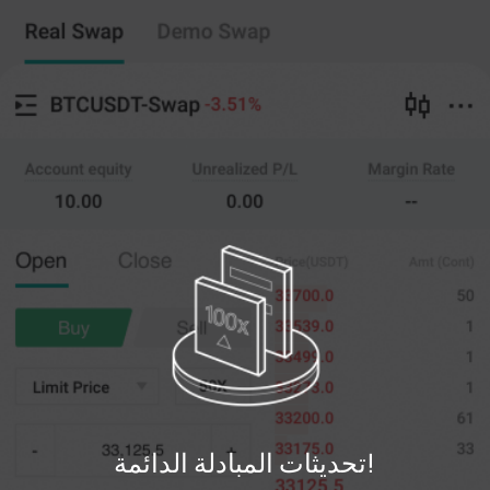
نسخ التداول
مبادلة دائمة
--
0
%
20X
تعبر
amt.
سعر
قريب
افتح
)
مؤتمرات
(
(--)
0
حد السعر
--
آخر
مؤتمرات
0%
100%
يسجل
تحديثات المبادلة الدائمة!
تسجيل الدخول