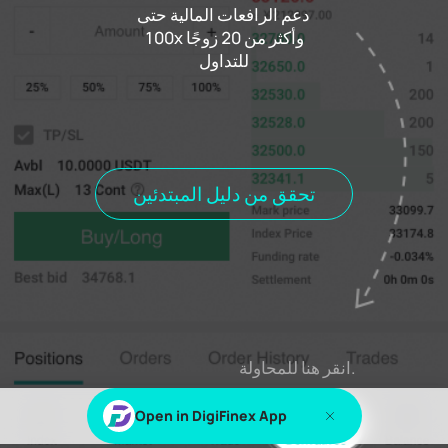
دعم الرافعات المالية حتى
100x وأكثر من 20 زوجًا
للتداول
0.000%
معدل التمويل
00h00m00s
مستوطنة
الصفقات
تاريخ الطلب
الطلب #٪ s
المواقف
جميع المواقف
المناصب المفتوحة
تحقق من دليل المبتدئين
اشتراك
يسجل دخول
٪ s أو ٪ s لعرض هذا المحتوى
انقر هنا للمحاولة.
Open in DigiFinex App