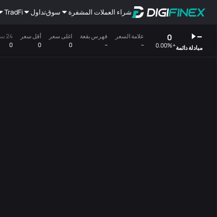
شراء العملات المشفرة
سوق
تداول
TradFi
--
0
علامة السعر
فهرس بقعة
اغلى سعر
أقل سعر
24 ساعة(مؤتمرات)
0
0
0
--
--
+0.00%
مبادلة دائمة