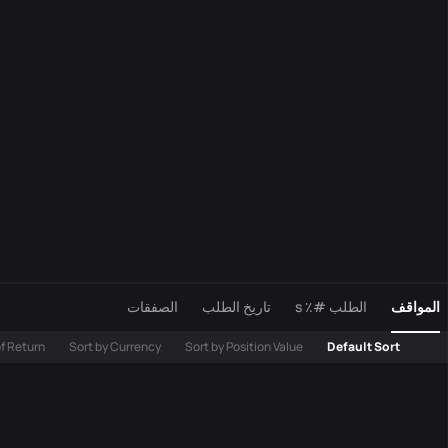
المواقف
الطلب #٪ s
تاريخ الطلب
الصفقات
of Return
Sort by Currency
Sort by Position Value
Default Sort