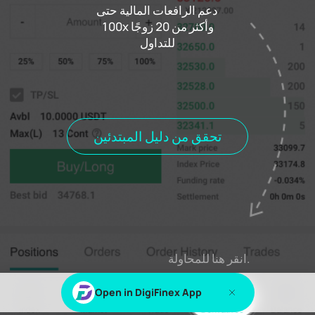
دعم الرافعات المالية حتى
100x وأكثر من 20 زوجًا
للتداول
0.000%
معدل التمويل
00h00m00s
مستوطنة
الصفقات
تاريخ الطلب
الطلب #٪ s
المواقف
جميع المواقف
المناصب المفتوحة
تحقق من دليل المبتدئين
اشتراك
يسجل دخول
٪ s أو ٪ s لعرض هذا المحتوى
انقر هنا للمحاولة.
Open in DigiFinex App