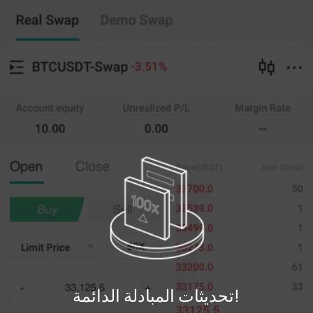
نسخ التداول
مبادلة دائمة
--
0
%
20X
تعبر
amt.
سعر
قريب
افتح
)
مؤتمرات
(
(--)
0
حد السعر
--
آخر
مؤتمرات
0%
100%
يسجل
تحديثات المبادلة الدائمة!
تسجيل الدخول