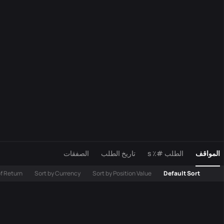
المواقف
الطلب #٪ s
تاريخ الطلب
الصفقات
of Return
Sort by Currency
Sort by Position Value
Default Sort