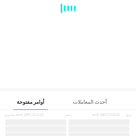
MA
EMA
BOLL
VOL
MACD
KDJ
RSI
BRAR
DMI
SAR
RO
أحدث المعاملات
أوامر مفتوحة
يبيع
)
BFICGOLD
(
amt.
سعر
)
BFICGOLD
(
amt.
يشتري