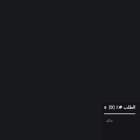
الطلب #٪ s
)
0
(
حالة
رقم الطلب
فعل