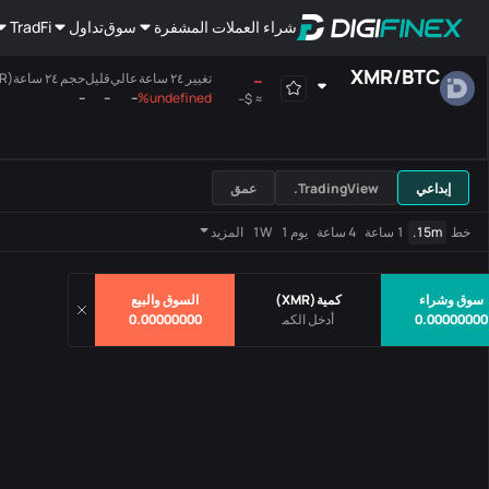
شراء العملات المشفرة
سوق
تداول
TradFi
XMR
/
BTC
--
تغيير ٢٤ ساعة
عالي
قليل
حجم ٢٤ ساعة(XMR)
--
--
--
undefined%
$--
≈
هامش
الجميع
اللوحة الرئيسية
إبداعي
TradingView.
عمق
أزواج
سعر
تغيير ٢٤ ساعة
خط
15m.
1 ساعة
4 ساعة
يوم 1
1W
المزيد
لايوجد بيانات
سوق وشراء
كمية
(
XMR
)
السوق والبيع
0.00000000
0.00000000