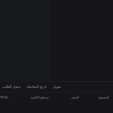
إعدادات المؤشر
VOL
MA
تمويل
تاريخ المعاملة
سجل الطلب
المجموع
السعر
تم ملؤه/الكمية
TP/SL