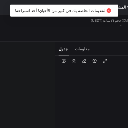
المشتقات
ثروة
DiCard
استكشف
التقديمات الخاصة بك في كثير من الأحيان! أخذ استراحة!
حجم ٢٤ ساعة(USDT)
--
الفوري
المفضلة
USDT
معلومات
جدول
الصوت