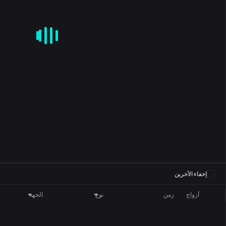
CD
KDJ
RSI
BRAR
DMI
SAR
ROC
MA
EMA
BOLL
0
إخفاء الآخرين
أزواج
زمن
نوع
الجهة