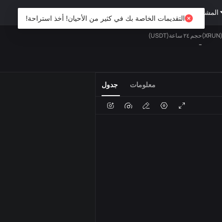
المشتقات
ثروة
DiCard
استكشف
التقديمات الخاصة بك في كثير من الأحيان! أخذ استراحة!
حجم ٢٤ ساعة(USDT)
--
الفوري
المفضلة
USDT
معلومات
جدول
الصوت