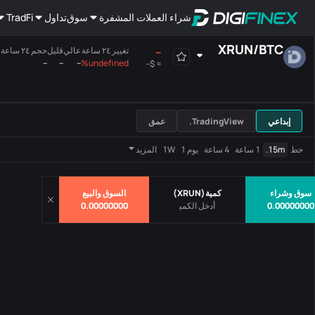
شراء العملات المشفرة
سوق
تداول
TradFi
XRUN
/
BTC
--
تغيير ٢٤ ساعة
عالي
قليل
حجم ٢٤ ساعة(XRUN)
--
--
--
undefined%
$--
≈
هامش
الجميع
اللوحة الرئيسية
إبداعي
TradingView.
عمق
أزواج
سعر
تغيير ٢٤ ساعة
خط
15m.
1 ساعة
4 ساعة
يوم 1
1W
المزيد
لايوجد بيانات
سوق وشراء
كمية
(
XRUN
)
السوق والبيع
0.00000000
0.00000000