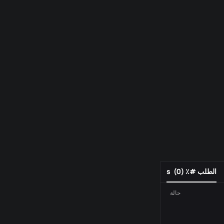
الطلب #٪ s
)
0
(
حالة
رقم الطلب
فعل