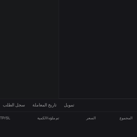
إعدادات المؤشر
VOL
MA
تمويل
تاريخ المعاملة
سجل الطلب
المجموع
السعر
تم ملؤه/الكمية
TP/SL