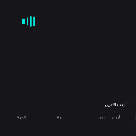
CD
KDJ
RSI
BRAR
DMI
SAR
ROC
MA
EMA
BOLL
0
إخفاء الآخرين
أزواج
زمن
نوع
الجهة