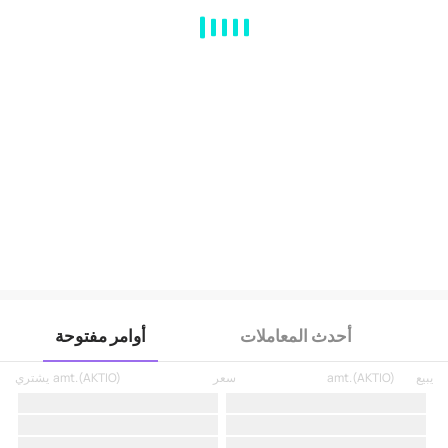
MA
EMA
BOLL
VOL
MACD
KDJ
RSI
BRAR
DMI
SAR
RO
أحدث المعاملات
أوامر مفتوحة
يبيع
)
AKTIO
(
amt.
سعر
)
AKTIO
(
amt.
يشتري