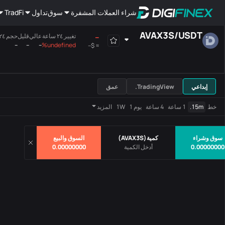
شراء العملات المشفرة
سوق
تداول
TradFi
AVAX3S
/
USDT
--
تغيير ٢٤ ساعة
عالي
قليل
حجم ٢٤ ساعة(AVAX3S)
--
--
--
undefined%
$--
≈
هامش
الجميع
اللوحة الرئيسية
إبداعي
TradingView.
عمق
أزواج
سعر
تغيير ٢٤ ساعة
خط
15m.
1 ساعة
4 ساعة
يوم 1
1W
المزيد
لايوجد بيانات
سوق وشراء
كمية
(
AVAX3S
)
السوق والبيع
0.00000000
0.00000000