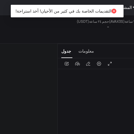
المشتقات
ثروة
DiCard
استكشف
التقديمات الخاصة بك في كثير من الأحيان! أخذ استراحة!
حجم ٢٤ ساعة(USDT)
--
الفوري
المفضلة
USDT
معلومات
جدول
الصوت