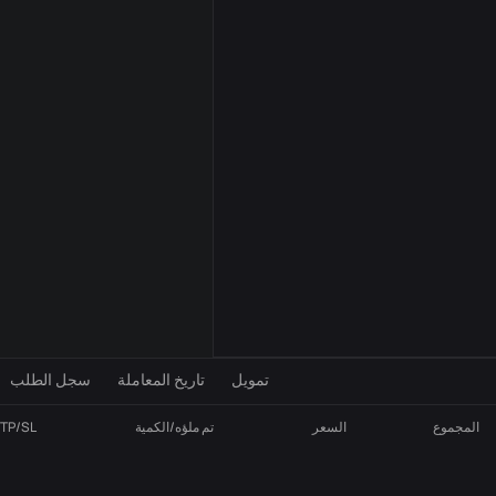
إعدادات المؤشر
VOL
MA
تمويل
تاريخ المعاملة
سجل الطلب
المجموع
السعر
تم ملؤه/الكمية
TP/SL