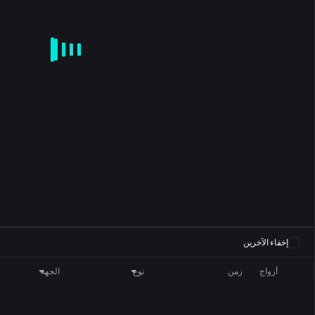
CD
KDJ
RSI
BRAR
DMI
SAR
ROC
MA
EMA
BOLL
0
إخفاء الآخرين
أزواج
زمن
نوع
الجهة