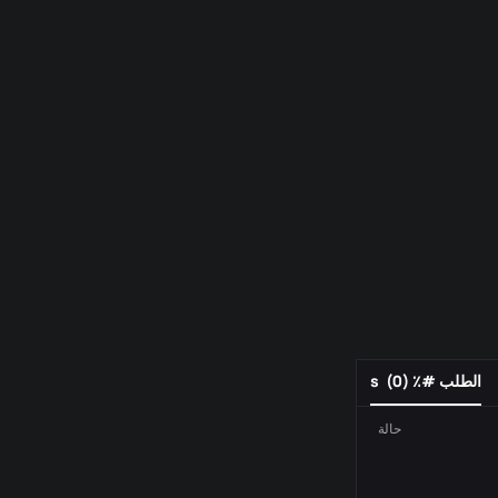
الطلب #٪ s
)
0
(
حالة
رقم الطلب
فعل