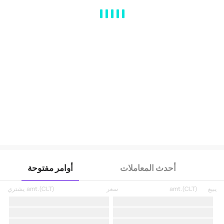
MA
EMA
BOLL
VOL
MACD
KDJ
RSI
BRAR
DMI
SAR
RO
أحدث المعاملات
أوامر مفتوحة
يبيع
)
CLT
(
amt.
سعر
)
CLT
(
amt.
يشتري