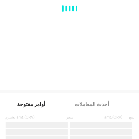
MA
EMA
BOLL
VOL
MACD
KDJ
RSI
BRAR
DMI
SAR
RO
أحدث المعاملات
أوامر مفتوحة
يبيع
)
CRV
(
amt.
سعر
)
CRV
(
amt.
يشتري