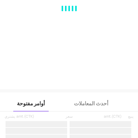
MA
EMA
BOLL
VOL
MACD
KDJ
RSI
BRAR
DMI
SAR
RO
أحدث المعاملات
أوامر مفتوحة
يبيع
)
CTK
(
amt.
سعر
)
CTK
(
amt.
يشتري