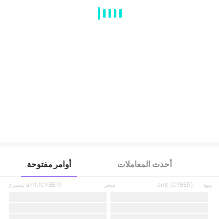
MA
EMA
BOLL
VOL
MACD
KDJ
RSI
BRAR
DMI
SAR
RO
أحدث المعاملات
أوامر مفتوحة
يبيع
)
CYBER
(
amt.
سعر
)
CYBER
(
amt.
يشتري