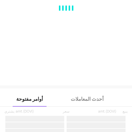
MA
EMA
BOLL
VOL
MACD
KDJ
RSI
BRAR
DMI
SAR
RO
أحدث المعاملات
أوامر مفتوحة
يبيع
)
DOVI
(
amt.
سعر
)
DOVI
(
amt.
يشتري