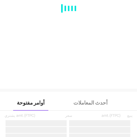
MA
EMA
BOLL
VOL
MACD
KDJ
RSI
BRAR
DMI
SAR
RO
أحدث المعاملات
أوامر مفتوحة
يبيع
)
FTPC
(
amt.
سعر
)
FTPC
(
amt.
يشتري