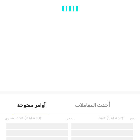
MA
EMA
BOLL
VOL
MACD
KDJ
RSI
BRAR
DMI
SAR
RO
أحدث المعاملات
أوامر مفتوحة
يبيع
)
GALA3S
(
amt.
سعر
)
GALA3S
(
amt.
يشتري