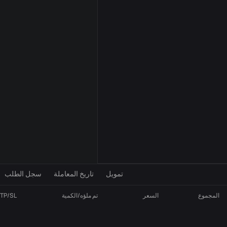
إعدادات المؤشر
VOL
MA
تمويل
تاريخ المعاملة
سجل الطلب
المجموع
السعر
تم ملؤه/الكمية
TP/SL