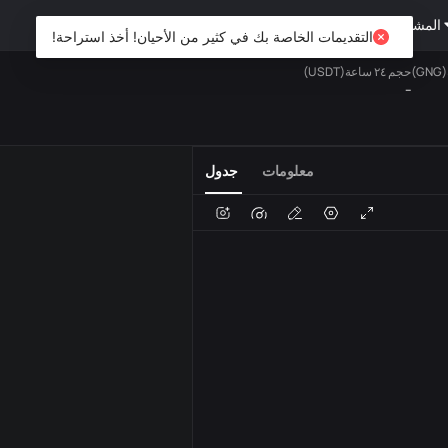
المشتقات
ثروة
DiCard
استكشف
التقديمات الخاصة بك في كثير من الأحيان! أخذ استراحة!
حجم ٢٤ ساعة(USDT)
--
الفوري
المفضلة
USDT
معلومات
جدول
الصوت