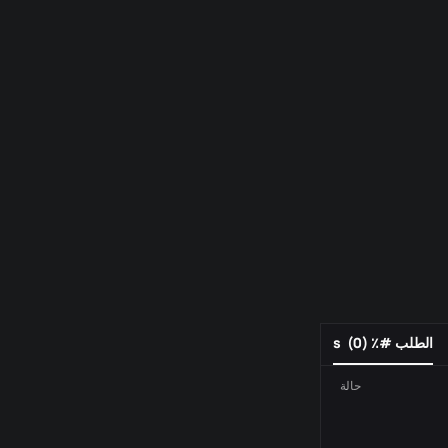
الطلب #٪ s
)
0
(
حالة
رقم الطلب
فعل