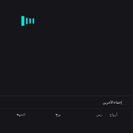
CD
KDJ
RSI
BRAR
DMI
SAR
ROC
MA
EMA
BOLL
0
إخفاء الآخرين
أزواج
زمن
نوع
الجهة