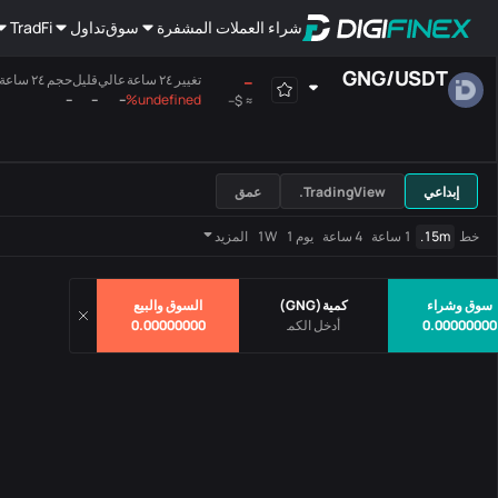
شراء العملات المشفرة
سوق
تداول
TradFi
GNG
/
USDT
--
تغيير ٢٤ ساعة
عالي
قليل
حجم ٢٤ ساعة(GNG)
--
--
--
undefined%
$--
≈
هامش
الجميع
اللوحة الرئيسية
إبداعي
TradingView.
عمق
أزواج
سعر
تغيير ٢٤ ساعة
خط
15m.
1 ساعة
4 ساعة
يوم 1
1W
المزيد
لايوجد بيانات
سوق وشراء
كمية
(
GNG
)
السوق والبيع
0.00000000
0.00000000