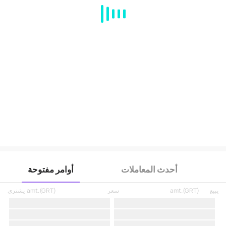
MA
EMA
BOLL
VOL
MACD
KDJ
RSI
BRAR
DMI
SAR
RO
أحدث المعاملات
أوامر مفتوحة
يبيع
)
GRT
(
amt.
سعر
)
GRT
(
amt.
يشتري