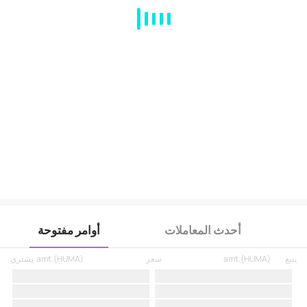
MA
EMA
BOLL
VOL
MACD
KDJ
RSI
BRAR
DMI
SAR
RO
أحدث المعاملات
أوامر مفتوحة
يبيع
)
HUMA
(
amt.
سعر
)
HUMA
(
amt.
يشتري