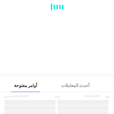
MA
EMA
BOLL
VOL
MACD
KDJ
RSI
BRAR
DMI
SAR
RO
أحدث المعاملات
أوامر مفتوحة
يبيع
)
KLAY
(
amt.
سعر
)
KLAY
(
amt.
يشتري