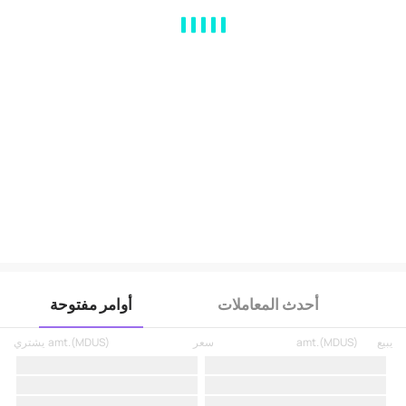
MA
EMA
BOLL
VOL
MACD
KDJ
RSI
BRAR
DMI
SAR
RO
أحدث المعاملات
أوامر مفتوحة
يبيع
)
MDUS
(
amt.
سعر
)
MDUS
(
amt.
يشتري