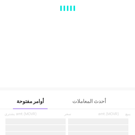
MA
EMA
BOLL
VOL
MACD
KDJ
RSI
BRAR
DMI
SAR
RO
أحدث المعاملات
أوامر مفتوحة
يبيع
)
MOVR
(
amt.
سعر
)
MOVR
(
amt.
يشتري