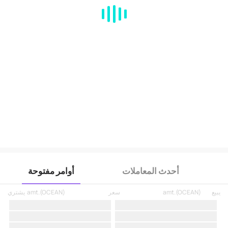
MA
EMA
BOLL
VOL
MACD
KDJ
RSI
BRAR
DMI
SAR
RO
أحدث المعاملات
أوامر مفتوحة
يبيع
)
OCEAN
(
amt.
سعر
)
OCEAN
(
amt.
يشتري