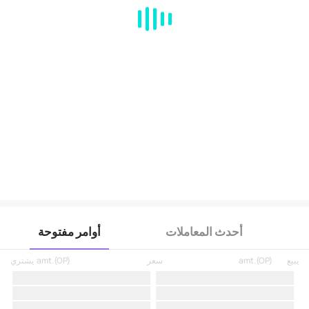
MA
EMA
BOLL
VOL
MACD
KDJ
RSI
BRAR
DMI
SAR
RO
أحدث المعاملات
أوامر مفتوحة
يبيع
)
OP
(
amt.
سعر
)
OP
(
amt.
يشتري