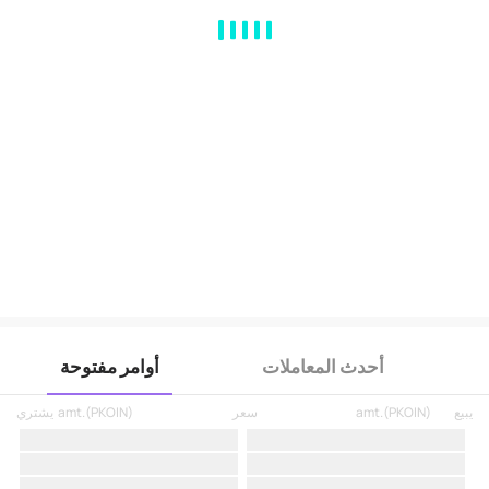
MA
EMA
BOLL
VOL
MACD
KDJ
RSI
BRAR
DMI
SAR
RO
أحدث المعاملات
أوامر مفتوحة
يبيع
)
PKOIN
(
amt.
سعر
)
PKOIN
(
amt.
يشتري