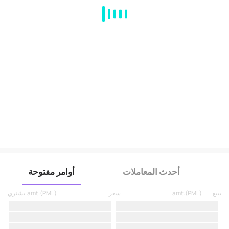
MA
EMA
BOLL
VOL
MACD
KDJ
RSI
BRAR
DMI
SAR
RO
أحدث المعاملات
أوامر مفتوحة
يبيع
)
PML
(
amt.
سعر
)
PML
(
amt.
يشتري