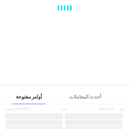
MA
EMA
BOLL
VOL
MACD
KDJ
RSI
BRAR
DMI
SAR
RO
أحدث المعاملات
أوامر مفتوحة
يبيع
)
SC
(
amt.
سعر
)
SC
(
amt.
يشتري