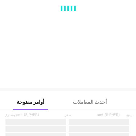
MA
EMA
BOLL
VOL
MACD
KDJ
RSI
BRAR
DMI
SAR
RO
أحدث المعاملات
أوامر مفتوحة
يبيع
)
SIPHER
(
amt.
سعر
)
SIPHER
(
amt.
يشتري