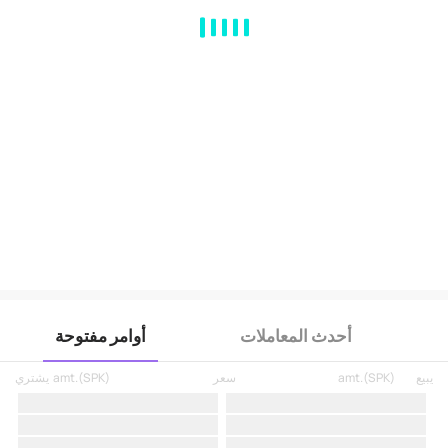
MA
EMA
BOLL
VOL
MACD
KDJ
RSI
BRAR
DMI
SAR
RO
أحدث المعاملات
أوامر مفتوحة
يبيع
)
SPK
(
amt.
سعر
)
SPK
(
amt.
يشتري