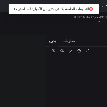
المشتقات
ثروة
DiCard
استكشف
التقديمات الخاصة بك في كثير من الأحيان! أخذ استراحة!
حجم ٢٤ ساعة(USDT)
--
الفوري
المفضلة
USDT
معلومات
جدول
الصوت