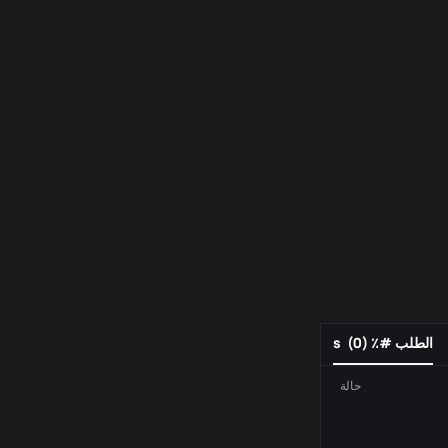
الطلب #٪ s
)
0
(
حالة
رقم الطلب
فعل