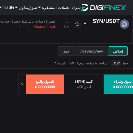
شراء العملات المشفرة
سوق
تداول
TradFi
SYN
/
USDT
--
تغيير ٢٤ ساعة
عالي
قليل
حجم ٢٤ ساعة(SYN)
--
--
--
undefined%
$--
≈
هامش
الجميع
اللوحة الرئيسية
إبداعي
TradingView.
عمق
أزواج
سعر
تغيير ٢٤ ساعة
خط
15m.
1 ساعة
4 ساعة
يوم 1
1W
المزيد
لايوجد بيانات
سوق وشراء
كمية
(
SYN
)
السوق والبيع
0.00000000
0.00000000