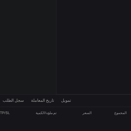
إعدادات المؤشر
VOL
MA
تمويل
تاريخ المعاملة
سجل الطلب
المجموع
السعر
تم ملؤه/الكمية
TP/SL