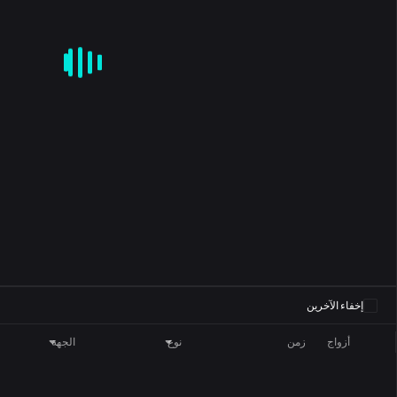
CD
KDJ
RSI
BRAR
DMI
SAR
ROC
MA
EMA
BOLL
0
إخفاء الآخرين
أزواج
زمن
نوع
الجهة