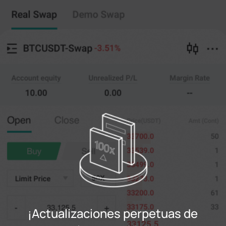
Intercambio perpetuo
Copy Trading
--
0
%
Cruz
20X
Precio
Amt
Abierto
Cerrar
(--)
(
cuentas
)
0
Precio límite
--
Último
cuentas
0%
100%
Registrarse
¡Actualizaciones perpetuas de
Acceso