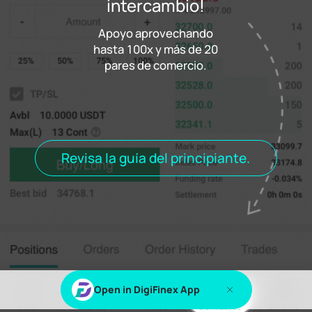
intercambio!
Apoyo aprovechando
Tasa de financiación
0.000%
hasta 100x y más de 20
Asentamiento
00h00m00s
pares de comercio.
Posiciones
Pedidos
Historial de pedidos
Vientos alisios
Posiciones abiertas
Todas las posiciones
Revisa la guía del principiante.
Iniciar sesión
или
Inscribirse
для просмотра этого контента
Haga clic aquí para
Open in DigiFinex App
probar.