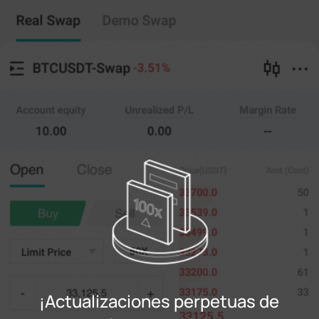
Intercambio perpetuo
Copy Trading
--
0
%
Cruz
20X
Precio
Amt
Abierto
Cerrar
(--)
(
cuentas
)
0
Precio límite
--
Último
cuentas
0%
100%
Registrarse
¡Actualizaciones perpetuas de
Acceso