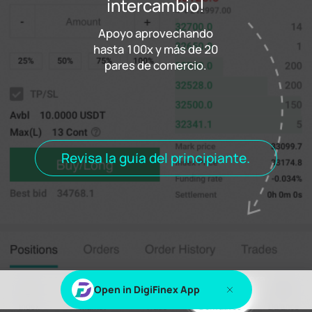
intercambio!
Apoyo aprovechando
Tasa de financiación
0.000%
hasta 100x y más de 20
Asentamiento
00h00m00s
pares de comercio.
Posiciones
Pedidos
Historial de pedidos
Vientos alisios
Posiciones abiertas
Todas las posiciones
Revisa la guía del principiante.
Iniciar sesión
или
Inscribirse
для просмотра этого контента
Haga clic aquí para
Open in DigiFinex App
probar.