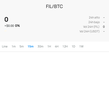
FIL/BTC
0
24h alto
--
24h bajo
--
0
%
≈
$0.00
Vol 24H (FIL)
0
Vol 24H (USDT)
--
Line
1m
5m
15m
30m
1H
4H
12H
1D
1W