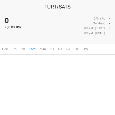
TURT/SATS
0
24h alto
--
24h bajo
--
0
%
≈
$0.00
Vol 24H (TURT)
0
Vol 24H (USDT)
--
Line
1m
5m
15m
30m
1H
4H
12H
1D
1W