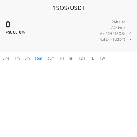
1SOS/USDT
0
24h alto
--
24h bajo
--
0
%
≈
$0.00
Vol 24H (1SOS)
0
Vol 24H (USDT)
--
Line
1m
5m
15m
30m
1H
4H
12H
1D
1W