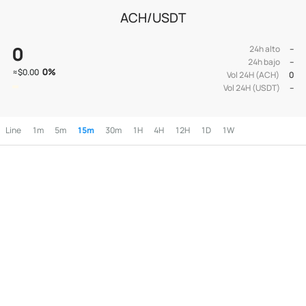
ACH/USDT
0
24h alto
--
24h bajo
--
0
%
≈
$0.00
Vol 24H (ACH)
0
Vol 24H (USDT)
--
Line
1m
5m
15m
30m
1H
4H
12H
1D
1W