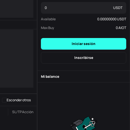
USDT
Available
0.00000000
USDT
Max Buy
0
AIOT
Iniciar sesión
Inscribirse
Mi balance
-
S
-
Esconder otros
SL/TP
Acción
Estado
N. º de Orden