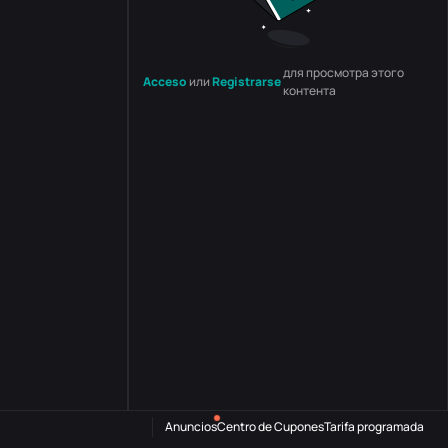
для просмотра этого
Acceso
или
Registrarse
контента
Anuncios
Centro de Cupones
Tarifa programada