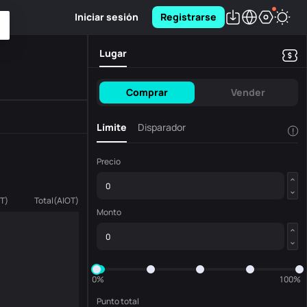
Iniciar sesión
Registrarse
Lugar
Comprar
Vender
Límite
Disparador
!
Precio
OT
)
Total
(
AIOT
)
Monto
0%
100%
Punto total