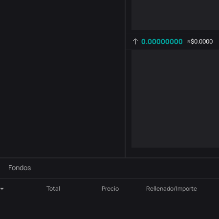
0.00000000
≈
$0.0000
Configuración del indicador
AR
ROC
-
B
-
Fondos
Total
Precio
Rellenado/Importe