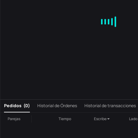
MA
EMA
BOLL
VOL
MACD
KDJ
RSI
BRAR
DMI
S
0
Pedidos
(
0
)
Historial de Órdenes
Historial de transacciones
Parejas
Tiempo
Escribe
Lado