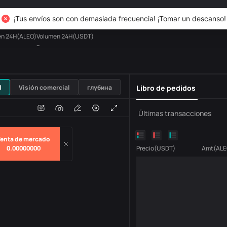
ing
TradFi
Derivados
Riqueza
DiCard
Explorar
¡Tus envíos son con demasiada frecuencia! ¡Tomar un descanso!
en 24H(ALEO)
Volumen 24H(USDT)
--
USDT
l
Visión comercial
глубина
Libro de pedidos
H
Volumen
Últimas transacciones
enta de mercado
0.00000000
Precio
(
USDT
)
Amt
(
ALE