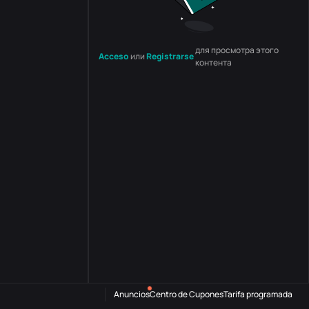
для просмотра этого
Acceso
или
Registrarse
контента
Anuncios
Centro de Cupones
Tarifa programada