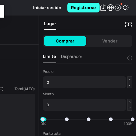
Iniciar sesión
Registrarse
Lugar
Comprar
Vender
Límite
Disparador
!
Precio
O
)
Total
(
ALEO
)
Monto
0%
100%
Punto total