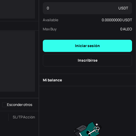
USDT
Available
0.00000000
USDT
Max Buy
0
ALEO
Iniciar sesión
Inscribirse
Mi balance
-
S
-
Esconder otros
SL/TP
Acción
Estado
N. º de Orden