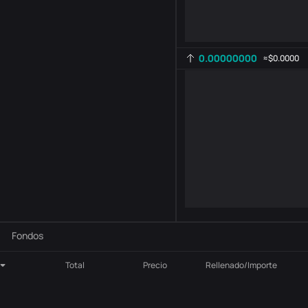
0.00000000
≈
$0.0000
Configuración del indicador
AR
ROC
-
B
-
Fondos
Total
Precio
Rellenado/Importe