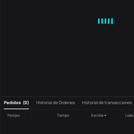
MA
EMA
BOLL
VOL
MACD
KDJ
RSI
BRAR
DMI
S
0
Pedidos
(
0
)
Historial de Órdenes
Historial de transacciones
Parejas
Tiempo
Escribe
Lado