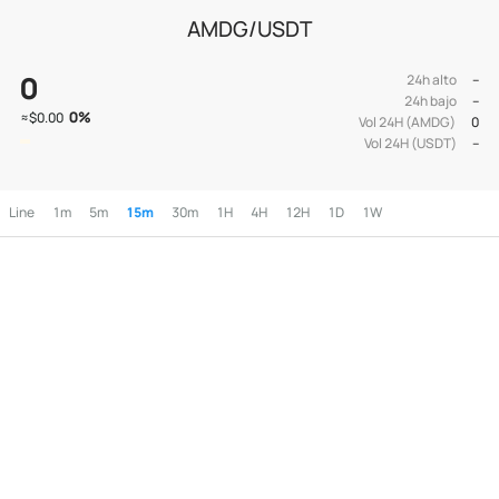
AMDG/USDT
0
24h alto
--
24h bajo
--
0
%
≈
$0.00
Vol 24H (AMDG)
0
Vol 24H (USDT)
--
Line
1m
5m
15m
30m
1H
4H
12H
1D
1W