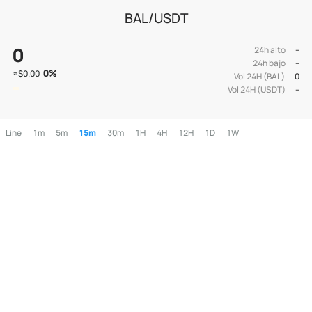
BAL/USDT
0
24h alto
--
24h bajo
--
0
%
≈
$0.00
Vol 24H (BAL)
0
Vol 24H (USDT)
--
Line
1m
5m
15m
30m
1H
4H
12H
1D
1W