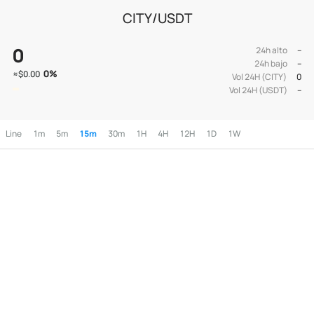
CITY/USDT
0
24h alto
--
24h bajo
--
0
%
≈
$0.00
Vol 24H (CITY)
0
Vol 24H (USDT)
--
Line
1m
5m
15m
30m
1H
4H
12H
1D
1W