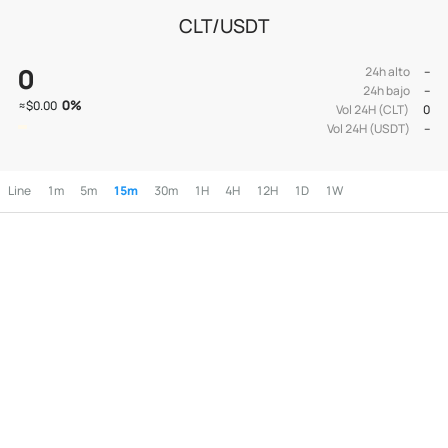
CLT/USDT
0
24h alto
--
24h bajo
--
0
%
≈
$0.00
Vol 24H (CLT)
0
Vol 24H (USDT)
--
Line
1m
5m
15m
30m
1H
4H
12H
1D
1W