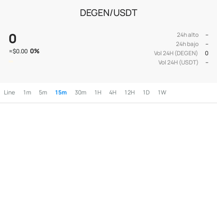
DEGEN/USDT
0
24h alto
--
24h bajo
--
0
%
≈
$0.00
Vol 24H (DEGEN)
0
Vol 24H (USDT)
--
Line
1m
5m
15m
30m
1H
4H
12H
1D
1W