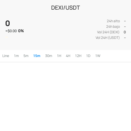
DEXI/USDT
0
24h alto
--
24h bajo
--
0
%
≈
$0.00
Vol 24H (DEXI)
0
Vol 24H (USDT)
--
Line
1m
5m
15m
30m
1H
4H
12H
1D
1W