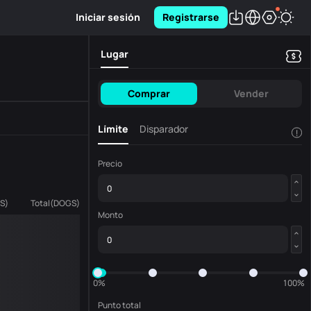
Iniciar sesión
Registrarse
Lugar
Comprar
Vender
Límite
Disparador
!
Precio
S
)
Total
(
DOGS
)
Monto
0%
100%
Punto total