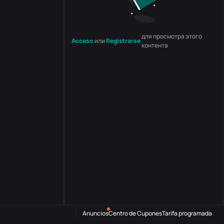
для просмотра этого
Acceso
или
Registrarse
контента
Anuncios
Centro de Cupones
Tarifa programada