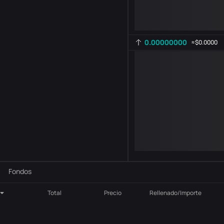
0.00000000
≈
$0.0000
Configuración del indicador
AR
ROC
-
B
-
Fondos
Total
Precio
Rellenado/Importe