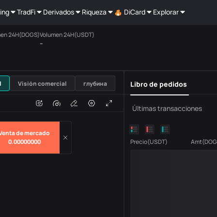
ing
TradFi
Derivados
Riqueza
DiCard
Explorar
men 24H(DOGS)
Volumen 24H(USDT)
--
USDT
l
Visión comercial
глубина
Libro de pedidos
H
Volumen
Últimas transacciones
Venta de mercado
0.00000000
Precio
(
USDT
)
Amt
(
DOG