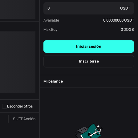
USDT
Available
0.00000000
USDT
Max Buy
0
DOGS
Iniciar sesión
Inscribirse
Mi balance
-
S
-
Esconder otros
SL/TP
Acción
Estado
N. º de Orden