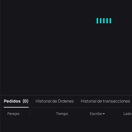
MA
EMA
BOLL
VOL
MACD
KDJ
RSI
BRAR
DMI
S
0
Pedidos
(
0
)
Historial de Órdenes
Historial de transacciones
Parejas
Tiempo
Escribe
Lado