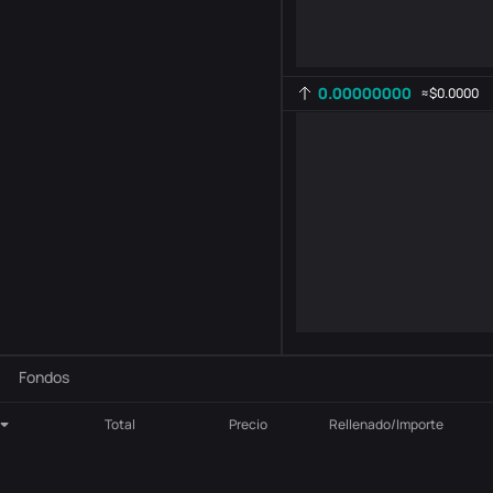
0.00000000
≈
$0.0000
Configuración del indicador
AR
ROC
-
B
-
Fondos
Total
Precio
Rellenado/Importe