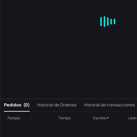
MA
EMA
BOLL
VOL
MACD
KDJ
RSI
BRAR
DMI
S
0
Pedidos
(
0
)
Historial de Órdenes
Historial de transacciones
Parejas
Tiempo
Escribe
Lado