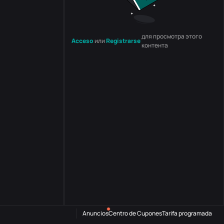
для просмотра этого
Acceso
или
Registrarse
контента
Anuncios
Centro de Cupones
Tarifa programada