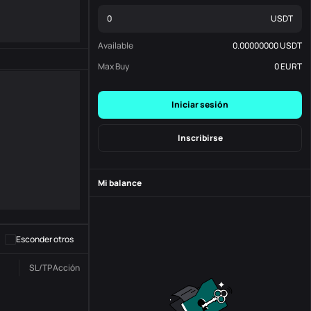
USDT
Available
0.00000000
USDT
Max Buy
0
EURT
Iniciar sesión
Inscribirse
Mi balance
-
S
-
Esconder otros
SL/TP
Acción
Estado
N. º de Orden