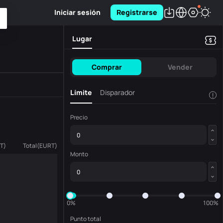
Iniciar sesión
Registrarse
Lugar
Comprar
Vender
Límite
Disparador
!
Precio
T
)
Total
(
EURT
)
Monto
0%
100%
Punto total