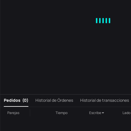
MA
EMA
BOLL
VOL
MACD
KDJ
RSI
BRAR
DMI
S
0
Pedidos
(
0
)
Historial de Órdenes
Historial de transacciones
Parejas
Tiempo
Escribe
Lado