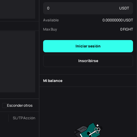
USDT
Available
0.00000000
USDT
Max Buy
0
FIGHT
Iniciar sesión
Inscribirse
Mi balance
-
S
-
Esconder otros
SL/TP
Acción
Estado
N. º de Orden