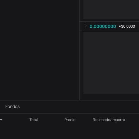
0.00000000
≈
$0.0000
Configuración del indicador
AR
ROC
-
B
-
Fondos
Total
Precio
Rellenado/Importe