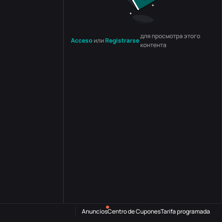
для просмотра этого
Acceso
или
Registrarse
контента
Anuncios
Centro de Cupones
Tarifa programada