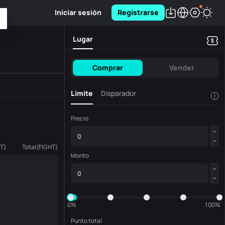
Iniciar sesión
Registrarse
Lugar
Comprar
Vender
Límite
Disparador
!
Precio
HT
)
Total
(
FIGHT
)
Monto
0%
100%
Punto total