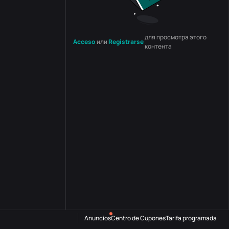
для просмотра этого
Acceso
или
Registrarse
контента
Anuncios
Centro de Cupones
Tarifa programada