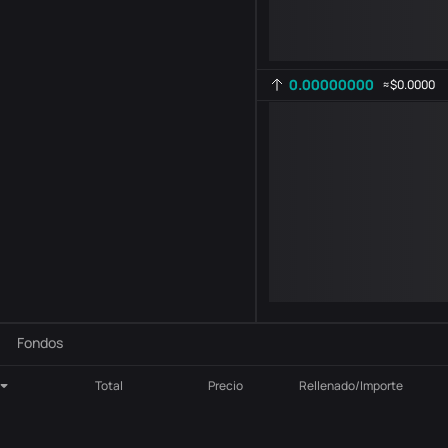
0.00000000
≈
$0.0000
Configuración del indicador
AR
ROC
-
B
-
Fondos
Total
Precio
Rellenado/Importe