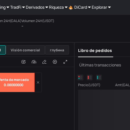
ing
TradFi
Derivados
Riqueza
DiCard
Explorar
en 24H(GALA)
Volumen 24H(USDT)
--
USDT
l
Visión comercial
глубина
Libro de pedidos
H
Volumen
Últimas transacciones
Venta de mercado
0.00000000
Precio
(
USDT
)
Amt
(
GAL