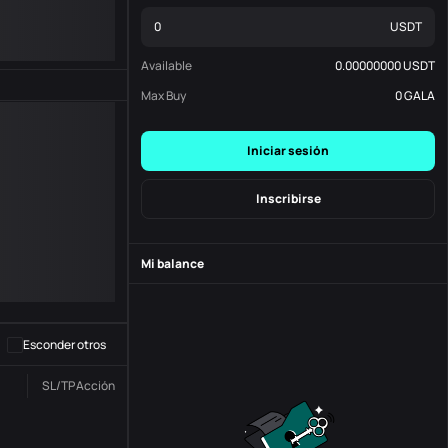
USDT
Available
0.00000000
USDT
Max Buy
0
GALA
Iniciar sesión
Inscribirse
Mi balance
-
S
-
Esconder otros
SL/TP
Acción
Estado
N. º de Orden