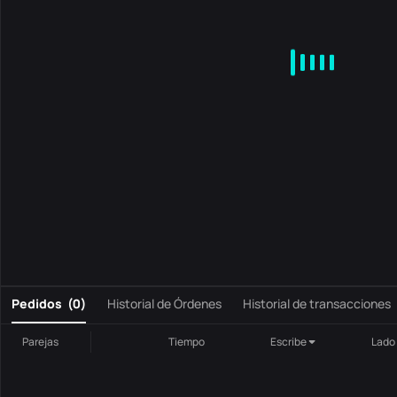
MA
EMA
BOLL
VOL
MACD
KDJ
RSI
BRAR
DMI
S
0
Pedidos
(
0
)
Historial de Órdenes
Historial de transacciones
Parejas
Tiempo
Escribe
Lado