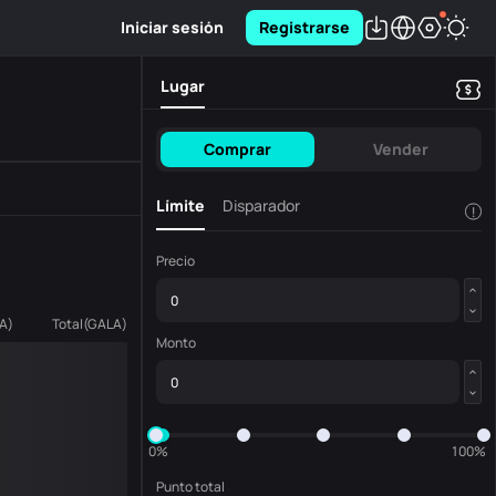
Iniciar sesión
Registrarse
Lugar
Comprar
Vender
Límite
Disparador
!
Precio
A
)
Total
(
GALA
)
Monto
0%
100%
Punto total