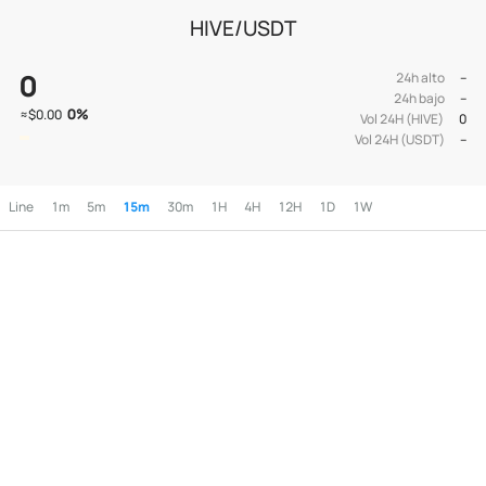
HIVE/USDT
0
24h alto
--
24h bajo
--
0
%
≈
$0.00
Vol 24H (HIVE)
0
Vol 24H (USDT)
--
Line
1m
5m
15m
30m
1H
4H
12H
1D
1W